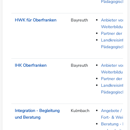
Pädagogische F
HWK für Oberfranken
Bayreuth
Anbieter von Au
Weiterbildung
Partner der ber
Landkreisinfos 
Pädagogische F
IHK Oberfranken
Bayreuth
Anbieter von Au
Weiterbildung
Partner der ber
Landkreisinfos 
Pädagogische F
Integration - Begleitung
Kulmbach
Angebote / Proj
und Beratung
Fort- & Weiter
Beratung - Kind