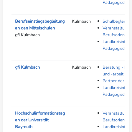
Pädagogische F
Berufseinstiegsbegleitung
Kulmbach
Schulbegleiten
an den Mittelschulen
Veranstaltunge
gfi Kulmbach
Berufsorientier
Landkreisinfos 
Pädagogische F
gfi Kulmbach
Kulmbach
Beratung - Kind
und -arbeit
Partner der ber
Landkreisinfos 
Pädagogische F
Hochschulinformationstag
Veranstaltunge
an der Universität
Berufsorientier
Bayreuth
Landkreisinfos 