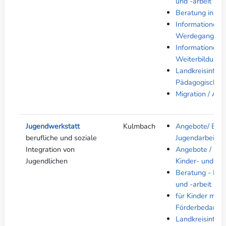
und -arbeit
Beratung in rec
Informationen 
Werdegang
Informationen z
Weiterbildung
Landkreisinfos 
Pädagogische F
Migration / Asyl
Jugendwerkstatt
Kulmbach
Angebote/ Einr
berufliche und soziale
Jugendarbeit/Ju
Integration von
Angebote / Einr
Jugendlichen
Kinder- und Jug
Beratung - Kind
und -arbeit
für Kinder mit
Förderbedarf
Landkreisinfos 