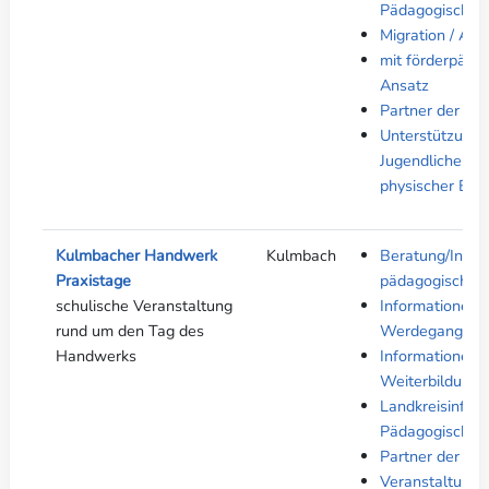
Pädagogische F
Migration / Asyl
mit förderpäda
Ansatz
Partner der ber
Unterstützung 
Jugendlicher be
physischer Bee
Kulmbacher Handwerk
Kulmbach
Beratung/Inform
Praxistage
pädagogische F
schulische Veranstaltung
Informationen 
rund um den Tag des
Werdegang
Handwerks
Informationen z
Weiterbildung
Landkreisinfos 
Pädagogische F
Partner der ber
Veranstaltunge