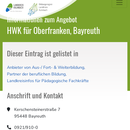
dungsatlas Landkreis Kulmbach
Informationen zum Angebot
HWK für Oberfranken, Bayreuth
Dieser Eintrag ist gelistet in
Anbieter von Aus-/ Fort- & Weiterbildung
Partner der beruflichen Bildung
Landkreisinfos für Pädagogische Fachkräfte
Anschrift und Kontakt
Kerschensteinerstraße 7
95448 Bayreuth
0921/910-0