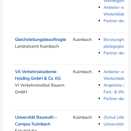
Werdegang
Anbieter von A
Weiterbildung
Partner der be
Gleichstellungsbeauftragte
Kulmbach
Beratung/Infor
Landratsamt Kulmbach
pädagogische 
Partner der be
VA Verkehrsakademie
Kulmbach
Anbieter von A
Holding GmbH & Co. KG
Weiterbildung
VI Verkehrsinstitut Bayern
Angebote / Pro
GmbH
Fort- & Weiter
Partner der be
Universität Bayreuth –
Kulmbach
(Schul-)Absch
Campus Kulmbach
Universität / 
Fakultät für