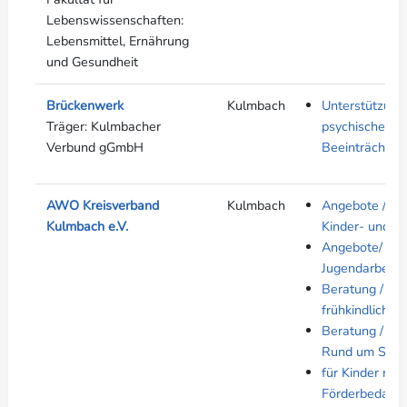
Lebenswissenschaften:
Lebensmittel, Ernährung
und Gesundheit
Brückenwerk
Kulmbach
Unterstützung
Träger: Kulmbacher
psychischer / 
Verbund gGmbH
Beeinträchtig
AWO Kreisverband
Kulmbach
Angebote / Ein
Kulmbach e.V.
Kinder- und Ju
Angebote/ Ein
Jugendarbeit/J
Beratung / Inf
frühkindlichen
Beratung / Inf
Rund um Schu
für Kinder mi
Förderbedarf