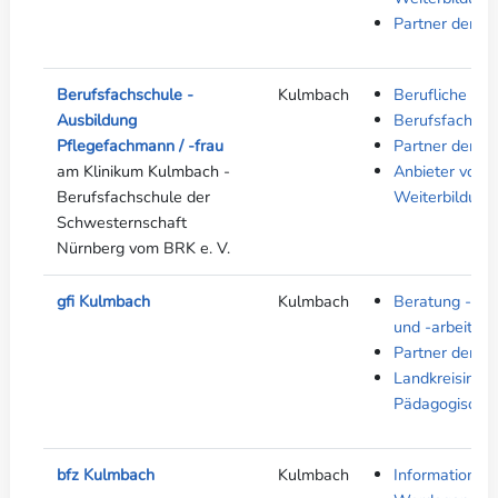
Partner der be
Berufsfachschule -
Kulmbach
Berufliche Sc
Ausbildung
Berufsfachsch
Pflegefachmann / -frau
Partner der be
am Klinikum Kulmbach -
Anbieter von A
Berufsfachschule der
Weiterbildung
Schwesternschaft
Nürnberg vom BRK e. V.
gfi Kulmbach
Kulmbach
Beratung - Kin
und -arbeit
Partner der be
Landkreisinfos
Pädagogische 
bfz Kulmbach
Kulmbach
Informationen