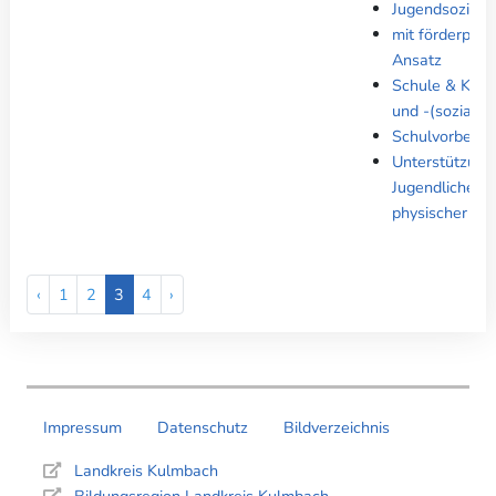
Jugendsoziala
mit förderpäd
Ansatz
Schule & Kinde
und -(sozial)ar
Schulvorberei
Unterstützung
Jugendlicher b
physischer Be
‹
1
2
3
4
›
Impressum
Datenschutz
Bildverzeichnis
Landkreis Kulmbach