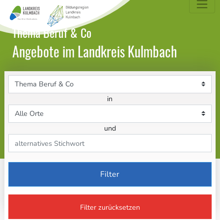
dungsatlas Landkreis Kulmbach
Thema Beruf & Co
Angebote im Landkreis Kulmbach
Themenbereich
in
Ort
und
Stichwort
Filter
Filter zurücksetzen