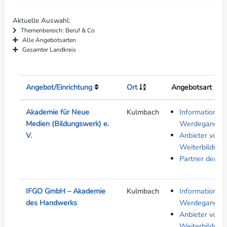
Aktuelle Auswahl
Themenbereich: Beruf & Co
Alle Angebotsarten
Gesamter Landkreis
Angebot/Einrichtung
Ort
Angebotsart
Akademie für Neue
Kulmbach
Informationen
Medien (Bildungswerk) e.
Werdegang
V.
Anbieter von A
Weiterbildung
Partner der be
IFGO GmbH – Akademie
Kulmbach
Informationen
des Handwerks
Werdegang
Anbieter von A
Weiterbildung