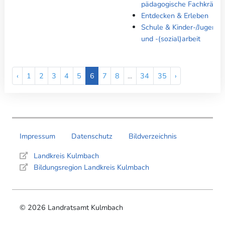
pädagogische Fachkräfte
Entdecken & Erleben
Schule & Kinder-/Jugendhi
und -(sozial)arbeit
‹
1
2
3
4
5
6
7
8
...
34
35
›
Impressum
Datenschutz
Bildverzeichnis
Landkreis Kulmbach
Bildungsregion Landkreis Kulmbach
© 2026 Landratsamt Kulmbach