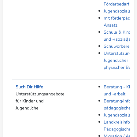
Förderbedarf
Jugendsozialarbe
mit förderpädag
Ansatz
Schule & Kinder-
und -(sozial)arbe
Schulvorbereite
Unterstützung K
Jugendlicher bei 
physischer Beein
Such Dir Hilfe
Beratung - Kinde
Unterstützungsangebote
und -arbeit
für Kinder und
Beratung/Informa
Jugendliche
pädagogische Fa
Jugendsozialarbe
Landkreisinfos fü
Pädagogische Fa
Migration / Asyl 