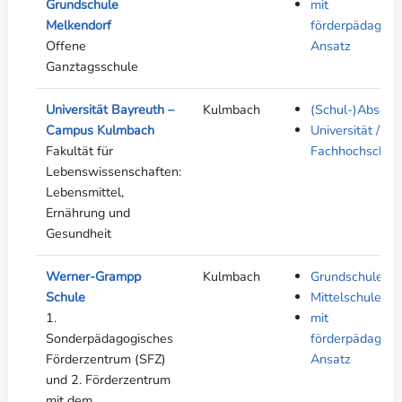
Grundschule
mit
Melkendorf
förderpädagog
Offene
Ansatz
Ganztagsschule
Universität Bayreuth –
Kulmbach
(Schul-)Abschl
Campus Kulmbach
Universität /
Fakultät für
Fachhochschul
Lebenswissenschaften:
Lebensmittel,
Ernährung und
Gesundheit
Werner-Grampp
Kulmbach
Grundschule
Schule
Mittelschule
1.
mit
Sonderpädagogisches
förderpädagog
Förderzentrum (SFZ)
Ansatz
und 2. Förderzentrum
mit dem