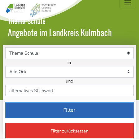
dungsatlas Landkreis Kulmbach
Thema Schule
Angebote im Landkreis Kulmbach
Themenbereich
in
Ort
und
Stichwort
Filter
Filter zurücksetzen