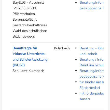
BayEUG - Abschnitt
Beratung/Informati
IV: Schulpflicht,
pädagogische Fach
Pflichtschulen,
Sprengelpflicht,
Gastschulverhältnisse,
Wahl des schulischen
Bildungswegs
Beauftragte für
Kulmbach
Beratung - Kinder-
inklusive Unterrichts-
und -arbeit
und Schulentwicklung
Beratung / Informa
(BiUSE)
Rund um Schule
Schulamt Kulmbach
Beratung/Informati
pädagogische Fach
für Kinder mit bes
Förderbedarf
mit förderpädagog
Ansatz