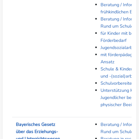
Beratung / Informa
frühkindlichen Bild
Beratung / Informa
Rund um Schule
für Kinder mit bes
Förderbedarf
Jugendsozialarbeit
mit förderpädagog
Ansatz
Schule & Kinder-/J
und -(sozial)arbeit
Schulvorbereitend
Unterstützung Kind
Jugendlicher bei ps
physischer Beeintr
Bayerisches Gesetz
Beratung / Informa
über das Erziehungs-
Rund um Schule
und Unterrichtswesen
Beratung in rechtl