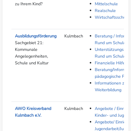
zu Ihrem Kind?
Mittelschule
Realschule
Wirtschaftsschule
Ausbildungsförderung
Kulmbach
Beratung / Informa
Sachgebiet 21:
Rund um Schule
Kommunale
Unterstützungsang
Angelegenheiten,
Rund um Schule
Schule und Kultur
Finanzielle Hilfe
Beratung/Informati
pädagogische Fach
Informationen zur 
Weiterbildung
AWO Kreisverband
Kulmbach
Angebote / Einrich
Kulmbach e.V.
Kinder- und Jugend
Angebote/ Einricht
Jugendarbeit/Jugen