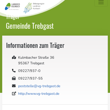
dungsatlas Landkreis Kulmbach
Träger
Gemeinde Trebgast
Informationen zum Träger
Kulmbacher Straße 36
95367 Trebgast
09227/937-0
09227/937-55
poststelle@vg-trebgast.de
http://www.vg-trebgast.de