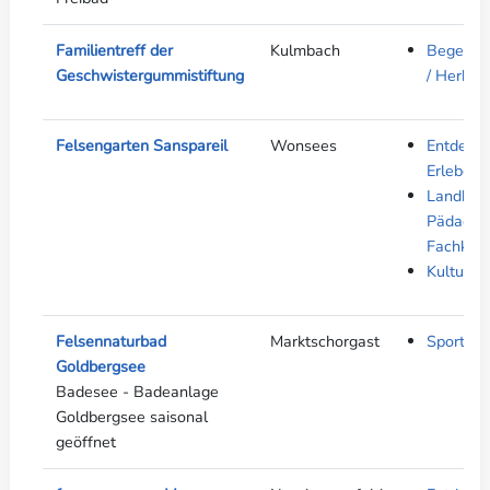
Familientreff der
Kulmbach
Begegnu
Geschwistergummistiftung
/ Herber
Felsengarten Sanspareil
Wonsees
Entdeck
Erleben
Landkreis
Pädagog
Fachkräf
Kultur
Felsennaturbad
Marktschorgast
Sport &
Goldbergsee
Badesee - Badeanlage
Goldbergsee saisonal
geöffnet