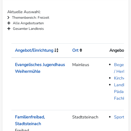
Aktuelle Auswahl
Themenbereich: Freizeit
Alle Angebotsarten
Gesamter Landkreis
Angebot/Einrichtung
Ort
Angebotsar
Evangelisches Jugendhaus
Mainleus
Begegnu
Weihermühle
/ Herber
Kirche
Landkreis
Pädagog
Fachkräf
Familienfreibad,
Stadtsteinach
Sport &
Stadtsteinach
Freibad