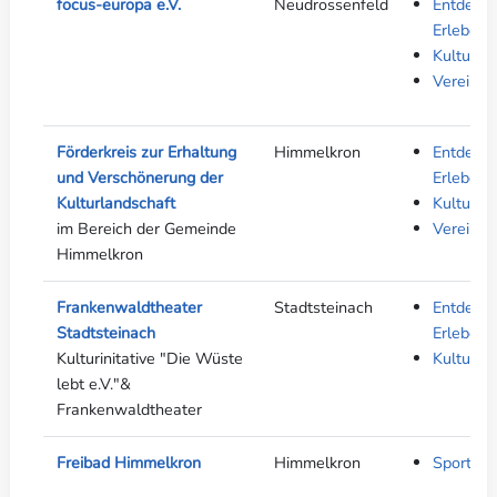
focus-europa e.V.
Neudrossenfeld
Entdeck
Erleben
Kultur
Verein
Förderkreis zur Erhaltung
Himmelkron
Entdeck
und Verschönerung der
Erleben
Kulturlandschaft
Kultur
im Bereich der Gemeinde
Verein
Himmelkron
Frankenwaldtheater
Stadtsteinach
Entdeck
Stadtsteinach
Erleben
Kulturinitative "Die Wüste
Kultur
lebt e.V."&
Frankenwaldtheater
Freibad Himmelkron
Himmelkron
Sport &