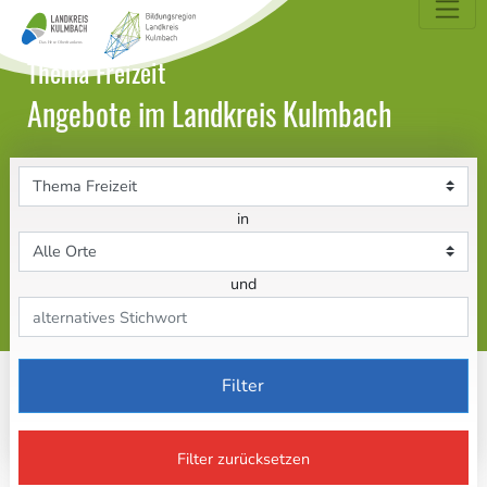
dungsatlas Landkreis Kulmbach
Thema Freizeit
Angebote im Landkreis Kulmbach
Themenbereich
in
Ort
und
Stichwort
Filter
Filter zurücksetzen