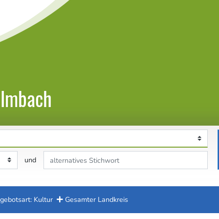
ulmbach
Stichwort
und
gebotsart: Kultur
Gesamter Landkreis