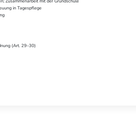
en; Zusammenarbeit mit der Grundschule
reuung in Tagespflege
ung
dnung (Art. 29–30)