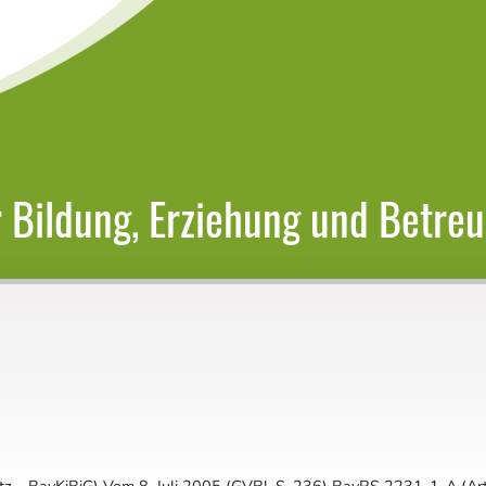
 Bildung, Erziehung und Betreu
tz – BayKiBiG) Vom 8. Juli 2005 (GVBl. S. 236) BayRS 2231-1-A (Ar